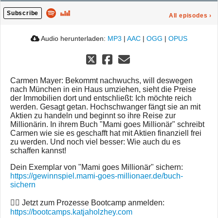
Subscribe
All episodes
›
Audio herunterladen:
MP3
|
AAC
|
OGG
|
OPUS
Carmen Mayer: Bekommt nachwuchs, will deswegen
nach München in ein Haus umziehen, sieht die Preise
der Immobilien dort und entschließt: Ich möchte reich
werden. Gesagt getan. Hochschwanger fängt sie an mit
Aktien zu handeln und beginnt so ihre Reise zur
Millionärin. In ihrem Buch "Mami goes Millionär" schreibt
Carmen wie sie es geschafft hat mit Aktien finanziell frei
zu werden. Und noch viel besser: Wie auch du es
schaffen kannst!
Dein Exemplar von "Mami goes Millionär" sichern:
https://gewinnspiel.mami-goes-millionaer.de/buch-
sichern
👉🏼 Jetzt zum Prozesse Bootcamp anmelden:
https://bootcamps.katjaholzhey.com