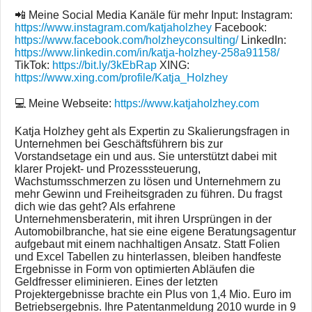
📲 Meine Social Media Kanäle für mehr Input: Instagram:
https://www.instagram.com/katjaholzhey
Facebook:
https://www.facebook.com/holzheyconsulting/
LinkedIn:
https://www.linkedin.com/in/katja-holzhey-258a91158/
TikTok:
https://bit.ly/3kEbRap
XING:
https://www.xing.com/profile/Katja_Holzhey
💻 Meine Webseite:
https://www.katjaholzhey.com
Katja Holzhey geht als Expertin zu Skalierungsfragen in
Unternehmen bei Geschäftsführern bis zur
Vorstandsetage ein und aus. Sie unterstützt dabei mit
klarer Projekt- und Prozesssteuerung,
Wachstumsschmerzen zu lösen und Unternehmern zu
mehr Gewinn und Freiheitsgraden zu führen. Du fragst
dich wie das geht? Als erfahrene
Unternehmensberaterin, mit ihren Ursprüngen in der
Automobilbranche, hat sie eine eigene Beratungsagentur
aufgebaut mit einem nachhaltigen Ansatz. Statt Folien
und Excel Tabellen zu hinterlassen, bleiben handfeste
Ergebnisse in Form von optimierten Abläufen die
Geldfresser eliminieren. Eines der letzten
Projektergebnisse brachte ein Plus von 1,4 Mio. Euro im
Betriebsergebnis. Ihre Patentanmeldung 2010 wurde in 9